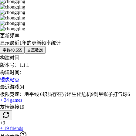
更新频率
显示最近1年的更新频率统计
字数
40,555
文章数
20
构建时间
版本号：
1.1.1
构建时间：
镜像站点
最近游戏
34
极限竞速：地平线 6
识质存在
异环
生化危机9
剑星
猴子打气球6
+
34
games
友情链接
19
+
9
+
19
friends